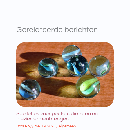
Gerelateerde berichten
Spelletjes voor peuters die leren en
plezier samenbrengen
Door
Roy
/
mei 19, 2025
/
Algemeen