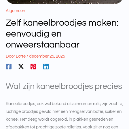
Algemeen
Zelf kaneelbroodjes maken:
eenvoudig en
onweerstaanbaar
Door
Lotte
/
december 25, 2025
Wat zijn kaneelbroodjes precies
Kaneelbroodjes, ook wel bekend als cinnamon rolls, zijn zachte,
luchtige broodjes gevuld met een mengsel van boter, suiker en
kaneel. Het deeg wordt opgerold, in plakken gesneden en
afgebakken tot prachtige zoete rolletjes. Vaak zit er nog een