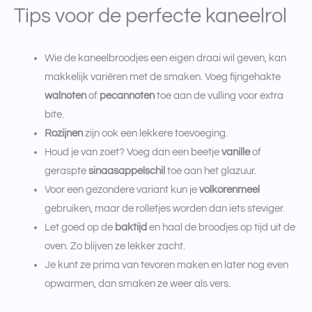
Tips voor de perfecte kaneelrol
Wie de kaneelbroodjes een eigen draai wil geven, kan
makkelijk variëren met de smaken. Voeg fijngehakte
walnoten
of
pecannoten
toe aan de vulling voor extra
bite.
Rozijnen
zijn ook een lekkere toevoeging.
Houd je van zoet? Voeg dan een beetje
vanille
of
geraspte
sinaasappelschil
toe aan het glazuur.
Voor een gezondere variant kun je
volkorenmeel
gebruiken, maar de rolletjes worden dan iets steviger.
Let goed op de
baktijd
en haal de broodjes op tijd uit de
oven. Zo blijven ze lekker zacht.
Je kunt ze prima van tevoren maken en later nog even
opwarmen, dan smaken ze weer als vers.